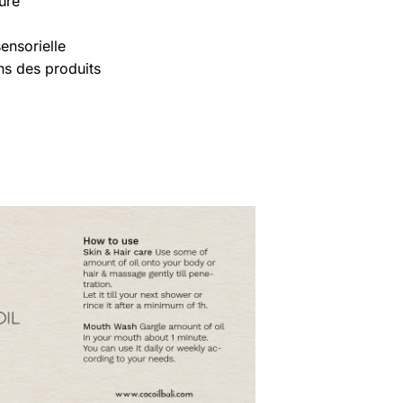
uré
nsorielle
ns des produits