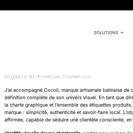
SOLUTIONS
𝙾𝚛𝚐𝚊𝚗𝚒𝚌 𝙷𝚒-𝙿𝚛𝚎𝚖𝚒𝚞𝚖 𝙲𝚘𝚜𝚖𝚎𝚝𝚒𝚌𝚜
J’ai accompagné Cocoil, marque artisanale balinaise de c
définition complète de son univers visuel. En tant que dire
la charte graphique et l’ensemble des étiquettes produits
marque : simplicité, authenticité et savoir-faire local. L’o
affirmée, capable de séduire une clientèle consciente, en