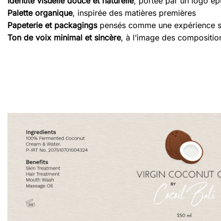
Identité visuelle douce et naturelle
, portée par un logo ép
Palette organique
, inspirée des matières premières
Papeterie et packagings
pensés comme une expérience se
Ton de voix minimal et sincère
, à l’image des compositio